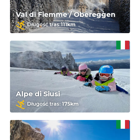
Val di Fiemme / Obereggen
Długość tras:
111km
Alpe di Siusi
Długość tras:
175km