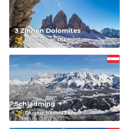
3 Zinnen Dolomites
Długość tras:
115km
Schladming
Długość tras:
123 km