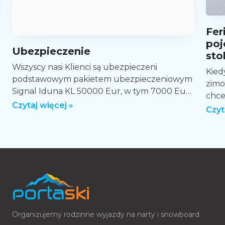
Fer
poj
Ubezpieczenie
sto
Wszyscy nasi Klienci są ubezpieczeni
Kied
podstawowym pakietem ubezpieczeniowym
zimo
Signal Iduna KL 50000 Eur, w tym 7000 Eur
chce
koszty ratownictwa i NNW 15000 PLN,
Czytaj więcej »
rodz
Czyt
rozszerzonym o […]
zacz
ofer
Organizujemy
rodzinne wyjazdy na narty
i snowboard