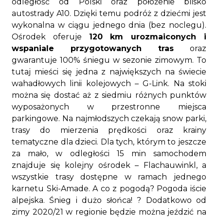
odległość od Polski oraz położenie blisko
autostrady A10. Dzięki temu podróż z dziećmi jest
wykonalna w ciągu jednego dnia (bez noclegu).
Ośrodek oferuje
120 km urozmaiconych i
wspaniale przygotowanych tras
oraz
gwarantuje 100% śniegu w sezonie zimowym. To
tutaj mieści się jedna z największych na świecie
wahadłowych linii kolejowych – G-Link. Na stoki
można się dostać aż z siedmiu różnych punktów
wyposażonych w przestronne miejsca
parkingowe. Na najmłodszych czekają snow parki,
trasy do mierzenia prędkości oraz krainy
tematyczne dla dzieci. Dla tych, którym to jeszcze
za mało, w odległości 15 min samochodem
znajduje się kolejny ośrodek – Flachauwinkl, a
wszystkie trasy dostępne w ramach jednego
karnetu Ski-Amade. A co z pogodą? Pogoda iście
alpejska. Śnieg i dużo słońca! ? Dodatkowo od
zimy 2020/21 w regionie będzie można jeździć na