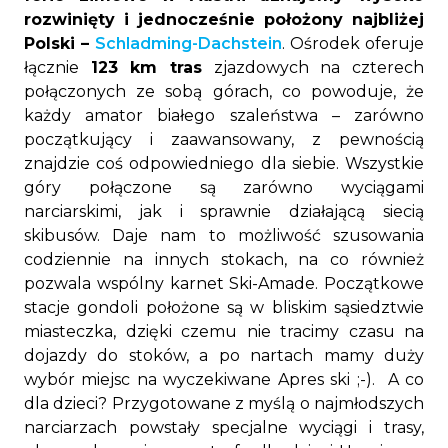
rozwinięty i jednocześnie położony najbliżej
Polski –
Schladming-Dachstein
. Ośrodek oferuje
łącznie
123 km tras
zjazdowych na czterech
połączonych ze sobą górach, co powoduje, że
każdy amator białego szaleństwa – zarówno
początkujący i zaawansowany, z pewnością
znajdzie coś odpowiedniego dla siebie. Wszystkie
góry połączone są zarówno wyciągami
narciarskimi, jak i sprawnie działającą siecią
skibusów. Daje nam to możliwość szusowania
codziennie na innych stokach, na co również
pozwala wspólny karnet Ski-Amade. Początkowe
stacje gondoli położone są w bliskim sąsiedztwie
miasteczka, dzięki czemu nie tracimy czasu na
dojazdy do stoków, a po nartach mamy duży
wybór miejsc na wyczekiwane Apres ski ;-). A co
dla dzieci? Przygotowane z myślą o najmłodszych
narciarzach powstały specjalne wyciągi i trasy,