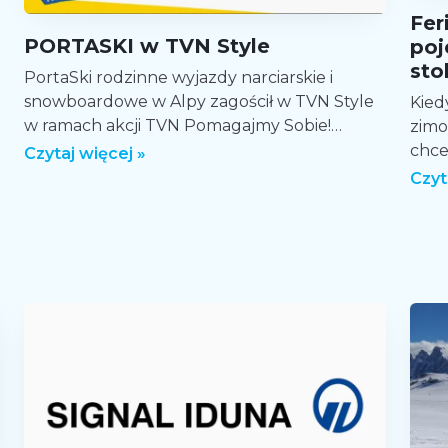
Fer
PORTASKI w TVN Style
poj
sto
PortaSki rodzinne wyjazdy narciarskie i
snowboardowe w Alpy zagościł w TVN Style
Kied
w ramach akcji TVN Pomagajmy Sobie!
zimo
Zapraszamy do obejrzenia spotu oraz do
chce
Czytaj więcej »
zapoznania […]
rodz
Czyt
zacz
ofer