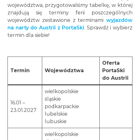
województwa, przygotowaliśmy tabelkę, w której
znajdują się terminy ferii poszczególnych
województw zestawione z terminami
wyjazdów
na narty do Austrii z PortaSki
. Sprawdź i wybierz
termin dla siebie!
Oferta
Termin
Województwa
PortaSki
do Austrii
wielkopolskie
śląskie
16.01 –
podkarpackie
23.01.2027
lubelskie
lubuskie
wielkopolskie