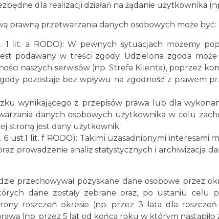
dne dla realizacji działań na żądanie użytkownika (np.
wą prawną przetwarzania danych osobowych może być:
t. 1 lit. a RODO): W pewnych sytuacjach możemy pop
jest podawany w treści zgody. Udzielona zgoda może
ści naszych serwisów (np. Strefa Klienta), poprzez ko
ie zgody pozostaje bez wpływu na zgodność z prawem p
iązku wynikającego z przepisów prawa lub dla wykonani
warzania danych osobowych użytkownika w celu zacho
j stroną jest dany użytkownik.
. 6 ust.1 lit. f RODO): Takimi uzasadnionymi interesam
z prowadzenie analiz statystycznych i archiwizacja dan
ędzie przechowywał pozyskane dane osobowe przez okre
 których dane zostały zebrane oraz, po ustaniu celu
ny roszczeń okresie (np. przez 3 lata dla roszczeń w
awa (np. przez 5 lat od końca roku w którym nastąpiło