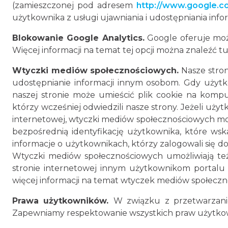
(zamieszczonej pod adresem
http://www.google.co
użytkownika z usługi ujawniania i udostępniania infor
Blokowanie Google Analytics.
Google oferuje możl
Więcej informacji na temat tej opcji można znaleźć tu
Wtyczki mediów społecznościowych.
Nasze stro
udostępnianie informacji innym osobom. Gdy użytk
naszej stronie może umieścić plik cookie na komp
którzy wcześniej odwiedzili nasze strony. Jeżeli uż
internetowej, wtyczki mediów społecznościowych mo
bezpośrednią identyfikację użytkownika, które ws
informacje o użytkownikach, którzy zalogowali się do
Wtyczki mediów społecznościowych umożliwiają też
stronie internetowej innym użytkownikom portalu
więcej informacji na temat wtyczek mediów społeczno
Prawa użytkowników.
W związku z przetwarzanie
Zapewniamy respektowanie wszystkich praw użytkow