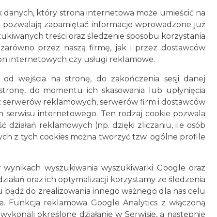
ik danych, który strona internetowa może umieścić na
ie pozwalają zapamiętać informacje wprowadzone już
zukiwanych treści oraz śledzenie sposobu korzystania
zarówno przez naszą firmę, jak i przez dostawców
ron internetowych czy usługi reklamowe.
 od wejścia na stronę, do zakończenia sesji danej
stronę, do momentu ich skasowania lub upłynięcia
 z serwerów reklamowych, serwerów firm i dostawców
m serwisu internetowego. Ten rodzaj cookie pozwala
działań reklamowych (np. dzięki zliczaniu, ile osób
ych z tych cookies można tworzyć tzw. ogólne profile
 wynikach wyszukiwania wyszukiwarki Google oraz
iałań oraz ich optymalizacji korzystamy ze śledzenia
u bądź do zrealizowania innego ważnego dla nas celu
we. Funkcja reklamowa Google Analytics z włączoną
ykonali określone działanie w Serwisie, a następnie