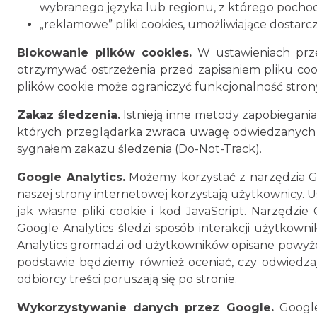
wybranego języka lub regionu, z którego pochodz
„reklamowe” pliki cookies, umożliwiające dosta
Blokowanie plików cookies.
W ustawieniach prze
otrzymywać ostrzeżenia przed zapisaniem pliku cook
plików cookie może ograniczyć funkcjonalność strony
Zakaz śledzenia.
Istnieją inne metody zapobiegania
których przeglądarka zwraca uwagę odwiedzanych st
sygnałem zakazu śledzenia (Do-Not-Track).
Google Analytics.
Możemy korzystać z narzędzia Goo
naszej strony internetowej korzystają użytkownicy. 
jak własne pliki cookie i kod JavaScript. Narzędzi
Google Analytics śledzi sposób interakcji użytkownikó
Analytics gromadzi od użytkowników opisane powyżej 
podstawie będziemy również oceniać, czy odwiedzaj
odbiorcy treści poruszają się po stronie.
Wykorzystywanie danych przez Google.
Google