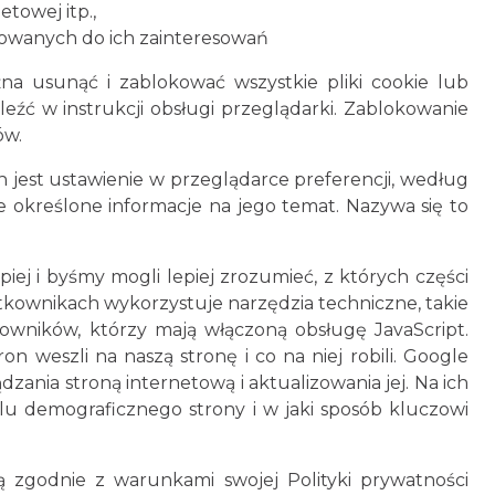
towej itp.,
sowanych do ich zainteresowań
 usunąć i zablokować wszystkie pliki cookie lub
eźć w instrukcji obsługi przeglądarki. Zablokowanie
ów.
h jest ustawienie w przeglądarce preferencji, według
 określone informacje na jego temat. Nazywa się to
iej i byśmy mogli lepiej zrozumieć, z których części
ytkownikach wykorzystuje narzędzia techniczne, takie
tkowników, którzy mają włączoną obsługę JavaScript.
on weszli na naszą stronę i co na niej robili. Google
ania stroną internetową i aktualizowania jej. Na ich
lu demograficznego strony i w jaki sposób kluczowi
 zgodnie z warunkami swojej Polityki prywatności