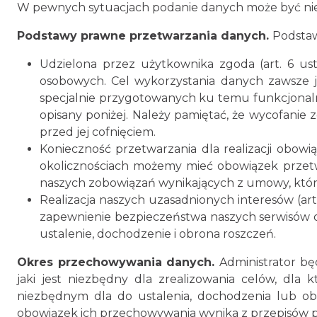
W pewnych sytuacjach podanie danych może być niezbę
Podstawy prawne przetwarzania danych.
Podsta
Udzielona przez użytkownika zgoda (art. 6 us
osobowych. Cel wykorzystania danych zawsze 
specjalnie przygotowanych ku temu funkcjonalno
opisany poniżej. Należy pamiętać, że wycofan
przed jej cofnięciem.
Konieczność przetwarzania dla realizacji obow
okolicznościach możemy mieć obowiązek przet
naszych zobowiązań wynikających z umowy, które
Realizacja naszych uzasadnionych interesów (art
zapewnienie bezpieczeństwa naszych serwisów ora
ustalenie, dochodzenie i obrona roszczeń.
Okres przechowywania danych.
Administrator b
jaki jest niezbędny dla zrealizowania celów, dla
niezbędnym dla do ustalenia, dochodzenia lub obro
obowiązek ich przechowywania wynika z przepisów pr