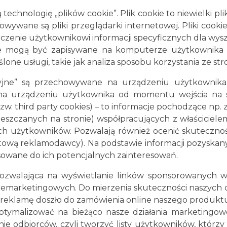
echnologię „plików cookie”. Plik cookie to niewielki pl
ywane są pliki przeglądarki internetowej. Pliki cook
czenie użytkownikowi informacji specyficznych dla wys
kie mogą być zapisywane na komputerze użytkownika 
ne usługi, takie jak analiza sposobu korzystania ze st
esyjne” są przechowywane na urządzeniu użytkownika
 na urządzeniu użytkownika od momentu wejścia na 
. third party cookies) – to informacje pochodzące np.
szczanych na stronie) współpracujących z właściciele
h użytkowników. Pozwalają również ocenić skuteczność 
etową reklamodawcy). Na podstawie informacji pozyskan
owane do ich potencjalnych zainteresowań.
zwalająca na wyświetlanie linków sponsorowanych w
emarketingowych. Do mierzenia skuteczności naszych dz
 w reklamę doszło do zamówienia online naszego produkt
optymalizować na bieżąco nasze działania marketingo
 odbiorców, czyli tworzyć listy użytkowników, którzy w