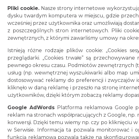
Pliki cookie.
Nasze strony internetowe wykorzystują t
dysku twardym komputera w miejscu, gdzie przechow
wcześniej przez użytkownika oraz umożliwiają dostar
z poszczególnych stron internetowych. Pliki coo
zewnętrznych, z którymi zawarliśmy umowy na określo
Istnieją różne rodzaje plików cookie: „Cookies s
przeglądarki. „Cookies trwałe” są przechowywane
pewnego okresu czasu. Podmiotów zewnętrznych (tzw
usług (np. wewnętrznej wyszukiwarki albo map umie
dostosowywać reklamy do preferencji i zwyczajów ic
kliknęło w daną reklamę i przeszło na stronę intern
użytkowników, dzięki którym zobaczą reklamy dopas
Google AdWords
Platforma reklamowa Google po
reklam na stronach współpracujących z Google, np. r
konwersji. Dzięki temu wiemy np. czy po kliknięciu
w Serwisie. Informacja ta pozwala monitorować i 
funkcją reklamową pozwala także na skonfigurowanie