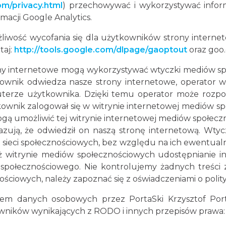
m/privacy.html
) przechowywać i wykorzystywać info
macji Google Analytics.
iwość wycofania się dla użytkowników strony interneto
taj:
http://tools.google.com/dlpage/gaoptout
oraz goo.
ny internetowe mogą wykorzystywać wtyczki mediów sp
ownik odwiedza nasze strony internetowe, operator w
uterze użytkownika. Dzięki temu operator może rozpo
ytkownik zalogował się w witrynie internetowej mediów
gą umożliwić tej witrynie internetowej mediów społecz
kazują, że odwiedził on naszą stronę internetową. W
 sieci społecznościowych, bez względu na ich ewentualn
 witrynie mediów społecznościowych udostępnianie in
 społecznościowego. Nie kontrolujemy żadnych treści
ściowych, należy zapoznać się z oświadczeniami o polity
m danych osobowych przez PortaSki Krzysztof Porta
ników wynikających z RODO i innych przepisów prawa: