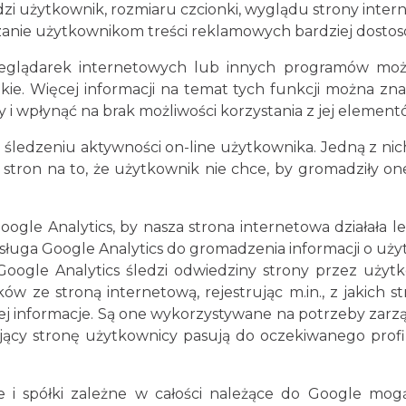
i użytkownik, rozmiaru czcionki, wyglądu strony interne
rczanie użytkownikom treści reklamowych bardziej dosto
glądarek internetowych lub innych programów można
ie. Więcej informacji na temat tych funkcji można znal
 i wpłynąć na brak możliwości korzystania z jej element
 śledzeniu aktywności on-line użytkownika. Jedną z nic
ron na to, że użytkownik nie chce, by gromadziły one
gle Analytics, by nasza strona internetowa działała lep
Usługa Google Analytics do gromadzenia informacji o uż
e Google Analytics śledzi odwiedziny strony przez uży
w ze stroną internetową, rejestrując m.in., z jakich str
informacje. Są one wykorzystywane na potrzeby zarządz
ący stronę użytkownicy pasują do oczekiwanego profi
 i spółki zależne w całości należące do Google mogą