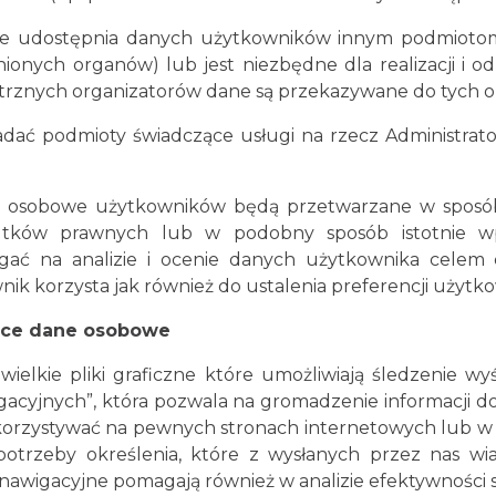
nie udostępnia danych użytkowników innym podmiotom
ionych organów) lub jest niezbędne dla realizacji i 
ętrznych organizatorów dane są przekazywane do tych o
ać podmioty świadczące usługi na rzecz Administrat
 osobowe użytkowników będą przetwarzane w sposób 
tków prawnych lub w podobny sposób istotnie wp
ać na analizie i ocenie danych użytkownika celem d
k korzysta jak również do ustalenia preferencji użytko
zące dane osobowe
wielkie pliki graficzne które umożliwiają śledzenie w
acyjnych”, która pozwala na gromadzenie informacji do
orzystywać na pewnych stronach internetowych lub w 
trzeby określenia, które z wysłanych przez nas wia
y nawigacyjne pomagają również w analizie efektywności 