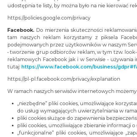
udostępnia te listy, by można było na nie kierować re
https://policies.google.com/privacy
Facebook.
Do mierzenia skuteczności reklamowania
tam naszych reklam korzystamy z piksela Facebo
podejmowanych przez użytkowników w naszym Serwisi
• tworzenie grup odbiorców reklam, w tym tzw. look-
reklamowych Facebook jak i w Serwisie • używania i
tutaj:
https://www.facebook.com/business/gdpr#f
https://pl-pl.facebook.com/privacy/explanation
W ramach naszych serwisów internetowych możemy s
„niezbędne” pliki cookies, umożliwiające korzys
do usług wymagających uwierzytelniania w rama
pliki cookies służące do zapewnienia bezpiecze
pliki cookies, umożliwiające zbieranie informacji 
„funkcjonalne” pliki cookies, umożliwiające „z